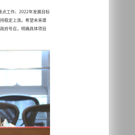
工作、2022年发展目标
持稳定上涨。希望未来建
政府号召，明确具体项目