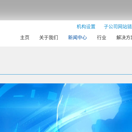
机构设置
子公司网站
主页
关于我们
新闻中心
行业
解决方