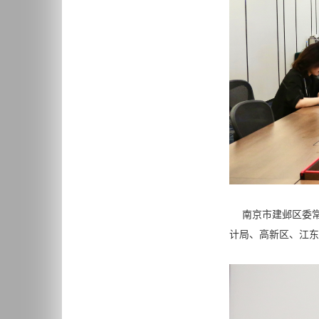
南京市建邺区委常
计局、高新区、江东