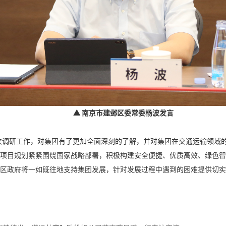
▲ 南京市建邺区委常委杨波发言
调研工作，对集团有了更加全面深刻的了解，并对集团在交通运输领域
项目规划紧紧围绕国家战略部署，积极构建安全便捷、优质高效、绿色智
区政府将一如既往地支持集团发展，针对发展过程中遇到的困难提供切实