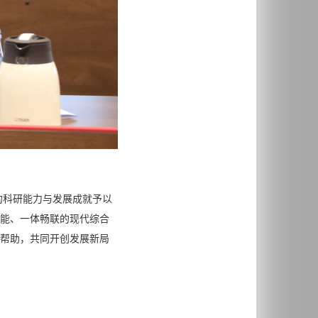
的科研能力与发展成就予以
能、一体畅联的现代综合
帮助，共同开创发展新局