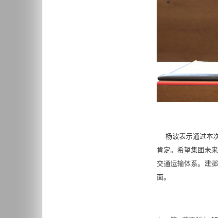
杨波表示通过本次
肯定。希望集团未来
交通运输体系。建邺
面。